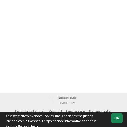
soccero.de
© 2006 - 2026
Besucherstatistik
Kontakt
Impressum
Datenschutz
Diese Webseite verwendet Cookies, um Dir den bestmöglichen
OK
Service bieten zu können. Entsprechende Informationen findest
Du unter
Datenschutz
.