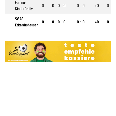
Funino-
0
0
0
0
0
:
0
+0
0
Kinderfestiv.
SV 49
0
0
0
0
0
:
0
+0
0
Eckardtshausen