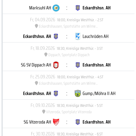
:
Marksuhl AH
Eckardtshsn. AH
Fr, 04.09.2026
18:00
,
Kreisliga Westthür. - 2.ST
Eckardtshausen, Sportstätte am Milmesberg
:
Eckardtshsn. AH
Lauchröden AH
Fr, 18.09.2026
18:30
,
Kreisliga Westthür. - 3.ST
Dippach, Sportplatz Dippach
:
SG SV Dippach AH
Eckardtshsn. AH
Fr, 25.09.2026
18:00
,
Kreisliga Westthür. - 4.ST
Eckardtshausen, Sportstätte am Milmesberg
:
Eckardtshsn. AH
Gump./Möhra II AH
Fr, 09.10.2026
18:30
,
Kreisliga Westthür. - 5.ST
Vitzeroda, Sportplatz Vitzeroda
:
SG Vitzeroda AH
Eckardtshsn. AH
Fr, 30.10.2026
18:30
,
Kreisliga Westthür. - 6.ST