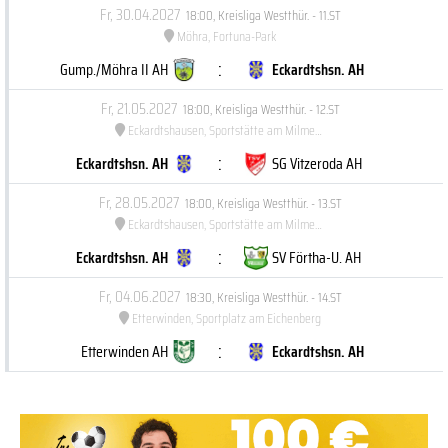
Fr, 30.04.2027
18:00
,
Kreisliga Westthür. - 11.ST
Möhra, Fortuna-Park
:
Gump./Möhra II AH
Eckardtshsn. AH
Fr, 21.05.2027
18:00
,
Kreisliga Westthür. - 12.ST
Eckardtshausen, Sportstätte am Milmesberg
:
Eckardtshsn. AH
SG Vitzeroda AH
Fr, 28.05.2027
18:00
,
Kreisliga Westthür. - 13.ST
Eckardtshausen, Sportstätte am Milmesberg
:
Eckardtshsn. AH
SV Förtha-U. AH
Fr, 04.06.2027
18:30
,
Kreisliga Westthür. - 14.ST
Etterwinden, Sportplatz am Eichenberg
:
Etterwinden AH
Eckardtshsn. AH