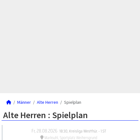
Männer
Alte Herren
Spielplan
Alte Herren :
Spielplan
Fr, 28.08.2026
18:30
,
Kreisliga Westthür. - 1.ST
Marksuhl, Sportplatz Weihersgrund