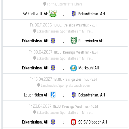
Förtha, Sportstätte Eltetal
:
SV Förtha-U. AH
Eckardtshsn. AH
Fr, 06.11.2026
18:00
,
Kreisliga Westthür. - 7.ST
Eckardtshausen, Sportstätte am Milmesberg
:
Eckardtshsn. AH
Etterwinden AH
Fr, 09.04.2027
18:00
,
Kreisliga Westthür. - 8.ST
Eckardtshausen, Sportstätte am Milmesberg
:
Eckardtshsn. AH
Marksuhl AH
Fr, 16.04.2027
18:30
,
Kreisliga Westthür. - 9.ST
Lauchröden, Sportplatz Lauchröden
:
Lauchröden AH
Eckardtshsn. AH
Fr, 23.04.2027
18:00
,
Kreisliga Westthür. - 10.ST
Eckardtshausen, Sportstätte am Milmesberg
:
Eckardtshsn. AH
SG SV Dippach AH