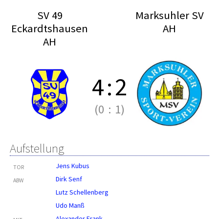
SV 49
Marksuhler SV
Eckardtshausen
AH
AH
4
:
2
(0
:
1)
Aufstellung
Jens Kubus
TOR
Dirk Senf
ABW
Lutz Schellenberg
Udo Manß
Alexander Frank