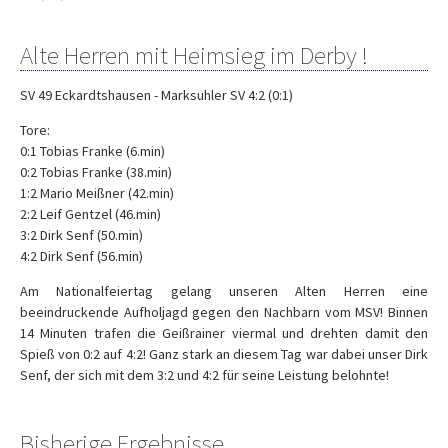
Alte Herren mit Heimsieg im Derby !
SV 49 Eckardtshausen - Marksuhler SV 4:2 (0:1)
Tore:
0:1 Tobias Franke (6.min)
0:2 Tobias Franke (38.min)
1:2 Mario Meißner (42.min)
2:2 Leif Gentzel (46.min)
3:2 Dirk Senf (50.min)
4:2 Dirk Senf (56.min)
Am Nationalfeiertag gelang unseren Alten Herren eine
beeindruckende Aufholjagd gegen den Nachbarn vom MSV! Binnen
14 Minuten trafen die Geißrainer viermal und drehten damit den
Spieß von 0:2 auf 4:2! Ganz stark an diesem Tag war dabei unser Dirk
Senf, der sich mit dem 3:2 und 4:2 für seine Leistung belohnte!
Bisherige Ergebnisse