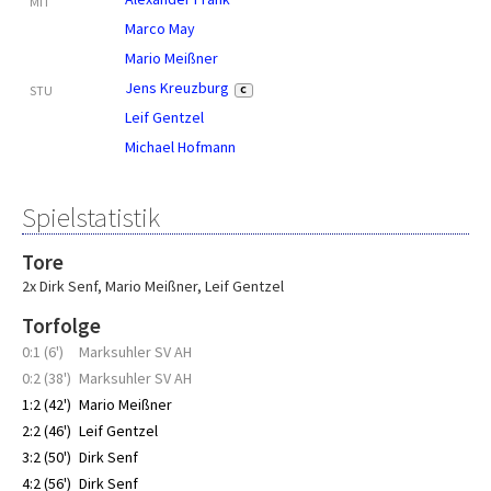
MIT
Marco May
Mario Meißner
Jens Kreuzburg
STU
C
Leif Gentzel
Michael Hofmann
Spielstatistik
Tore
2x Dirk Senf
,
Mario Meißner
,
Leif Gentzel
Torfolge
0:1 (6')
Marksuhler SV AH
0:2 (38')
Marksuhler SV AH
1:2 (42')
Mario Meißner
2:2 (46')
Leif Gentzel
3:2 (50')
Dirk Senf
4:2 (56')
Dirk Senf