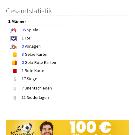
Gesamtstatistik
1.Männer
35
Spiele
1
Tor
0
Vorlagen
8
Gelbe Karten
0
Gelb-Rote Karten
1
Rote Karte
S
17 Siege
U
7 Unentschieden
N
11 Niederlagen