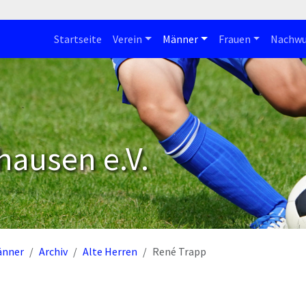
Startseite
Verein
Männer
Frauen
Nachwu
hausen e.V.
änner
Archiv
Alte Herren
René Trapp