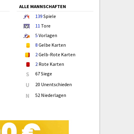
ALLE MANNSCHAFTEN
139
Spiele
11
Tore
5
Vorlagen
8
Gelbe Karten
2
Gelb-Rote Karten
2
Rote Karten
S
67 Siege
U
20 Unentschieden
N
52 Niederlagen