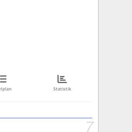
elplan
Statistik
7