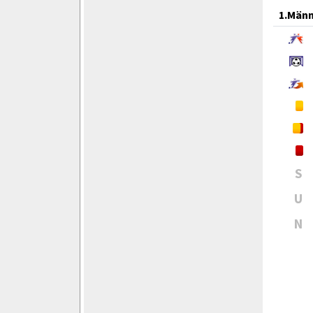
1.Män
S
U
N