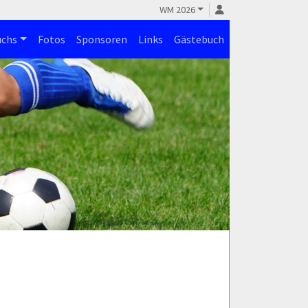
WM 2026
chs
Fotos
Sponsoren
Links
Gästebuch