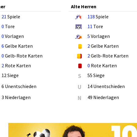
ner
Alte Herren
21
Spiele
118
Spiele
0
Tore
11
Tore
0
Vorlagen
5
Vorlagen
6
Gelbe Karten
2
Gelbe Karten
0
Gelb-Rote Karten
2
Gelb-Rote Karten
2
Rote Karten
0
Rote Karten
12 Siege
S
55 Siege
6 Unentschieden
U
14 Unentschieden
3 Niederlagen
N
49 Niederlagen