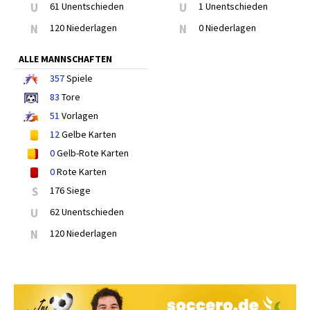
U
61 Unentschieden
U
1 Unentschieden
N
120 Niederlagen
N
0 Niederlagen
ALLE MANNSCHAFTEN
357
Spiele
83
Tore
51
Vorlagen
12
Gelbe Karten
0
Gelb-Rote Karten
0
Rote Karten
S
176 Siege
U
62 Unentschieden
N
120 Niederlagen