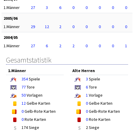
1.Männer
27
3
6
0
0
0
0
0
2005/06
1.Männer
29
12
2
0
0
0
0
0
2004/05
1.Männer
27
6
2
2
0
0
0
1
Gesamtstatistik
1.Männer
Alte Herren
354
Spiele
3
Spiele
77
Tore
6
Tore
50
Vorlagen
1
Vorlage
12
Gelbe Karten
0
Gelbe Karten
0
Gelb-Rote Karten
0
Gelb-Rote Karten
0
Rote Karten
0
Rote Karten
S
174 Siege
S
2 Siege