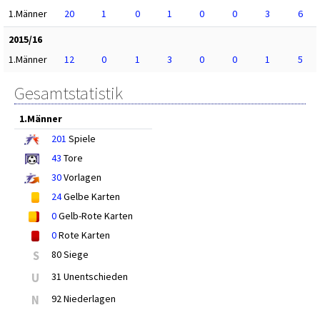
1.Männer
20
1
0
1
0
0
3
6
2015/16
1.Männer
12
0
1
3
0
0
1
5
Gesamtstatistik
1.Männer
201
Spiele
43
Tore
30
Vorlagen
24
Gelbe Karten
0
Gelb-Rote Karten
0
Rote Karten
S
80 Siege
U
31 Unentschieden
N
92 Niederlagen