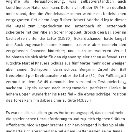
Angriffe als Herausforderung, was selbstverständlich auch
konditioneller Natur sein kann. Defensiv hielt der SV 49 nun deutlich
mehr stand, dem die Wendehäuser immer wieder mit Nadelstichen
entgegneten. Bei einem Angriff über Robert Aderhold legte dieser
die Kugel zum ungedeckten Ivo Hattenbach ab. Hattenbach
scheiterte mit der Pike an Sören Pippoleit, drosch den Ball aber im
Nachsetzen unter die Latte (3:3/70.). Eckardtshausen hätte längst
den Sack zugemacht haben können, trauerte aber nunmehr den
vergebenen Chancen hinterher; und auch im weiteren Verlauf
belohnten sie sich nicht für den eigenen spielerischen Aufwand. Erst
rutschte Marcel Knauers Schuss aus fünf Meter mehr oder weniger
über seinen Schlappen, dann schoss Benjamin Zirpel den Ball
freistehend per Direktabnahme über die Latte (82.). Der Fußballgott
vermochte dem SV 49 dennoch den verdienten Testspielerfolg,
nachdem Zirpels Heber nach Morgenwecks perfekter Flanke in
hohem Bogen wunderbar ins Netz fiel – die etwas schräge Position
des Tores kam ihm dabei sicher zu Gute (4:3/85.).
Es war ein alles in allem gutes Vorbereitungsspiel, das einmal mehr
die spielerischen Herausforderungen und zugleich eigenen Stärken
offenbarte. Nico Wagner brachte sich hervorragend in das Spiel ein
und hätte sich sogar beinahe mit einem Treffer gegen seine Jungs