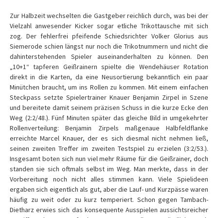
Zur Halbzeit wechselten die Gastgeber reichlich durch, was bei der
Vielzahl anwesender Kicker sogar etliche Trikottausche mit sich
zog. Der fehlerfrei pfeifende Schiedsrichter Volker Glorius aus
Siemerode schien längst nur noch die Trikotnummern und nicht die
dahinterstehenden Spieler auseinanderhalten zu können. Den
„10+1“ tapferen Geißrainern spielte die Wendehäuser Rotation
direkt in die Karten, da eine Neusortierung bekanntlich ein paar
Minütchen braucht, um ins Rollen zu kommen. Mit einem einfachen
Steckpass setzte Spielertrainer Knauer Benjamin Zirpel in Szene
und bereitete damit seinem präzisen Schuss in die kurze Ecke den
Weg (2:2/48.). Fünf Minuten später das gleiche Bild in umgekehrter
Rollenverteilung: Benjamin Zirpels maßgenaue Halbfeldflanke
erreichte Marcel Knauer, der es sich diesmal nicht nehmen ließ,
seinen zweiten Treffer im zweiten Testspiel zu erzielen (3:2/53.).
Insgesamt boten sich nun viel mehr Räume für die Geißrainer, doch
standen sie sich oftmals selbst im Weg. Man merkte, dass in der
Vorbereitung noch nicht alles stimmen kann. Viele Spielideen
ergaben sich eigentlich als gut, aber die Lauf- und Kurzpässe waren
häufig zu weit oder zu kurz temperiert. Schon gegen Tambach-
Dietharz erwies sich das konsequente Ausspielen aussichtsreicher