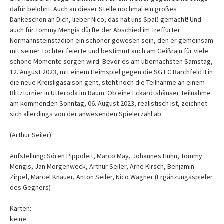
dafür belohnt. Auch an dieser Stelle nochmal ein großes
Dankeschön an Dich, lieber Nico, das hat uns Spaß gemacht! Und
auch für Tommy Mengis dürfte der Abschied im Treffurter
Normannsteinstadion ein schöner gewesen sein, den er gemeinsam
mit seiner Tochter feierte und bestimmt auch am Geißrain für viele
schöne Momente sorgen wird. Bevor es am übernächsten Samstag,
12. August 2023, mit einem Heimspiel gegen die SG FC Barchfeld II in
die neue Kreisligasaison geht, steht noch die Teilnahme an einem
Blitzturnier in Ütteroda im Raum. Ob eine Eckardtshäuser Teilnahme
am kommenden Sonntag, 06. August 2023, realistisch ist, zeichnet
sich allerdings von der anwesenden Spielerzahl ab.
(Arthur Seiler)
Aufstellung: Sören Pippoleit, Marco May, Johannes Huhn, Tommy
Mengis, Jan Morgenweck, Arthur Seiler, Arne Kirsch, Benjamin
Zirpel, Marcel Knauer, Anton Seiler, Nico Wagner (Ergänzungsspieler
des Gegners)
Karten:
keine