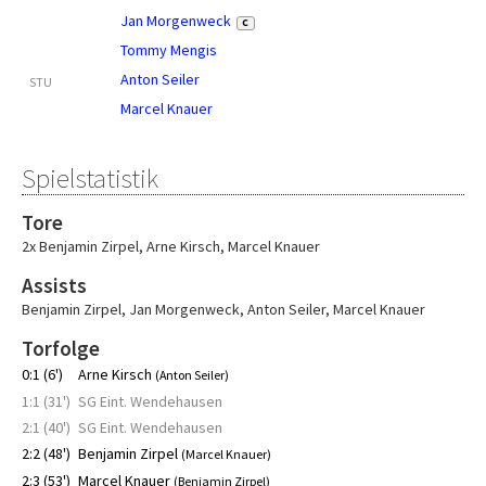
Jan Morgenweck
C
Tommy Mengis
Anton Seiler
STU
Marcel Knauer
Spielstatistik
Tore
2x Benjamin Zirpel
,
Arne Kirsch
,
Marcel Knauer
Assists
Benjamin Zirpel
,
Jan Morgenweck
,
Anton Seiler
,
Marcel Knauer
Torfolge
0:1 (6')
Arne Kirsch
(Anton Seiler)
1:1 (31')
SG Eint. Wendehausen
2:1 (40')
SG Eint. Wendehausen
2:2 (48')
Benjamin Zirpel
(Marcel Knauer)
2:3 (53')
Marcel Knauer
(Benjamin Zirpel)