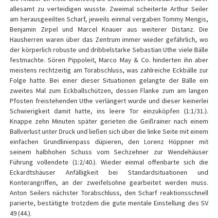
allesamt zu verteidigen wusste. Zweimal scheiterte Arthur Seiler
am herausgeeilten Scharf, jeweils einmal vergaben Tommy Mengis,
Benjamin Zirpel und Marcel Knauer aus weiterer Distanz. Die
Hausherren waren über das Zentrum immer wieder gefährlich, wo
der körperlich robuste und dribbelstarke Sebastian Uthe viele Bälle
festmachte. Sören Pippoleit, Marco May & Co. hinderten ihn aber
meistens rechtzeitig am Torabschluss, was zahlreiche Eckbälle zur
Folge hatte. Bei einer dieser Situationen gelangte der Bälle ein
zweites Mal zum Eckballschützen, dessen Flanke zum am langen
Pfosten freistehenden Uthe verlängert wurde und dieser keinerlei
Schwierigkeit damit hatte, ins leere Tor einzuköpfen (1:1/31.).
Knappe zehn Minuten später gerieten die Geißrainer nach einem
Ballverlust unter Druck und ließen sich über die linke Seite mit einem
einfachen Grundlinienpass düpieren, den Lorenz Höppner mit
seinem halbhohen Schuss vom Sechzehner zur Wendehäuser
Führung vollendete (1:2/40.). Wieder einmal offenbarte sich die
Eckardtshäuser Anfälligkeit bei Standardsituationen und
Konterangriffen, an der zweifelsohne gearbeitet werden muss.
Anton Seilers nächster Torabschluss, den Scharf reaktionsschnell
parierte, bestätigte trotzdem die gute mentale Einstellung des SV
49 (44.).