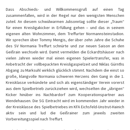
Dass Abschieds- und Willkommensgruß auf einen Tag
zusammenfallen, wird in der Regel nur den wenigsten Menschen
zuteil. An diesem schwülwarmen Julisonntag sollte dieser „Traum“
für einen Kreisligakicker in Erfüllung gehen – und das in seinem
eigenen alten Wohnzimmer, dem Treffurter Normannsteinstadion.
Wir sprechen über Tommy Mengis, der über zehn Jahre die Schuhe
des SV Normania Treffurt schnürte und zur neuen Saison an den
Geißrain wechseln wird. Damit vermelden die Eckardtshäuser nach
vielen Jahren wieder mal einen eigenen Spielertransfer, was in
Anbetracht der vollbepackten Kreisligaspielzeit und Niklas Gürnths
Abgang zu Marksuhl wirklich glücklich stimmt. Nachdem die einst so
große, klangvolle Normania schweren Herzens den Gang in die 1.
Kreisklasse verkündete und sich als eigenständiger Verein vorerst
aus dem Spielbetrieb zurückziehen wird, wechselten die „übrigen“
Kicker hinüber ins Nachbardorf zum Kooperationspartner aus
Wendehausen. Die SG Eintracht wird im kommenden Jahr wieder in
der Kreisklasse des Spielbetriebes im KFA Eichsfeld-Unstrut-Hainich
aktiv sein und lud die Geißrainer zum jeweils zweiten
Vorbereitungsspiel nach Treffurt.