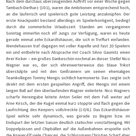
Nach dem durchaus überzeugenden Auftritt vor einer Woche gegen
Tambach-Dietharz (10:1), waren die Ambitionen entsprechend hoch,
an die läuferisch und spielerisch gute Leistung anzuknüpfen. Der
erste Knackpunkt bestand allerdings im Spielerkontigent, bedingt
durch die sommerliche Urlaubszeit. Standen am vergangenen
Sonntag immerhin noch elf Jungs zur Verfügung, waren es heute
gerade einmal zehn Eckardtshäuser, die sich in Treffurt einfanden.
Wendehausen traf dagegen mit voller Kapelle und fast 20 Spielern
ein und entbehrte nach Absprache mit Coach Silvio Gaumitz einen
ihrer Kicker – ein großes Dankeschön nochmal an dieser Stelle! Nico
Wagner war es, der sich ehrenwerterweise das blaue Trikot
überstülpte und mit den Geißrainern um seinen ehemaligen
Teamkollegen Tommy Mengis sichtlich harmonierte. Das zeigte sich
direkt mit dem ersten gespielten Angriff, den Mengis mit einem
langen Ball auf den überlaufenden Wagner einleitete. Nico Wagners
scharfe Hereingabe leitete Anton Seiler mit dem Fuß weiter auf
Arne Kirsch, der die Kugel einmal kurz stoppte und flach gegen die
Laufrichtung des Keepers vollstreckte (1:0/6.). Das Eckardtshäuser
Spiel wirkte sehr dynamisch, was gerade zu Beginn bzw. im
Endspurt der letzten Saison deutlich statischer vonstattenging. Mit
Doppelpässen und Chipbällen auf die Außenbahnen erspielte sich
die Knauer-Elf viele Chancen, die Schlussmann Christian Scharf aber