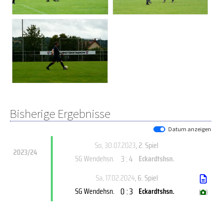
Bisherige Ergebnisse
Datum anzeigen
So, 30.07.2023
, 2. Spiel
2023/24
3 : 4
SG Wendehsn.
Eckardtshsn.
Sa, 17.02.2024
, 6. Spiel
0 : 3
SG Wendehsn.
Eckardtshsn.
(
)