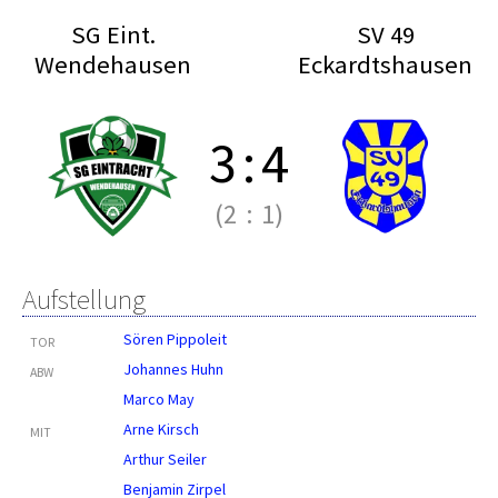
SG Eint.
SV 49
Wendehausen
Eckardtshausen
3
:
4
(2
:
1)
Aufstellung
Sören Pippoleit
TOR
Johannes Huhn
ABW
Marco May
Arne Kirsch
MIT
Arthur Seiler
Benjamin Zirpel