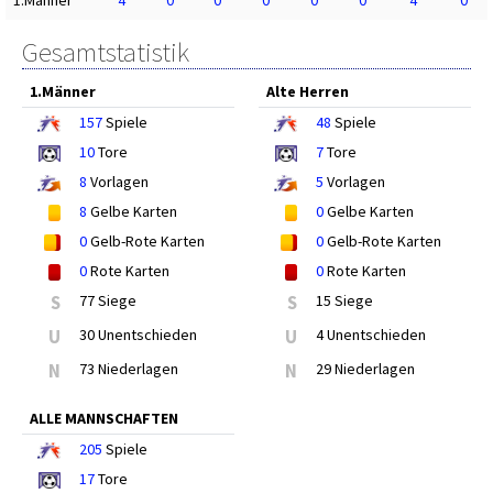
Gesamtstatistik
1.Männer
Alte Herren
157
Spiele
48
Spiele
10
Tore
7
Tore
8
Vorlagen
5
Vorlagen
8
Gelbe Karten
0
Gelbe Karten
0
Gelb-Rote Karten
0
Gelb-Rote Karten
0
Rote Karten
0
Rote Karten
S
77 Siege
S
15 Siege
U
30 Unentschieden
U
4 Unentschieden
N
73 Niederlagen
N
29 Niederlagen
ALLE MANNSCHAFTEN
205
Spiele
17
Tore