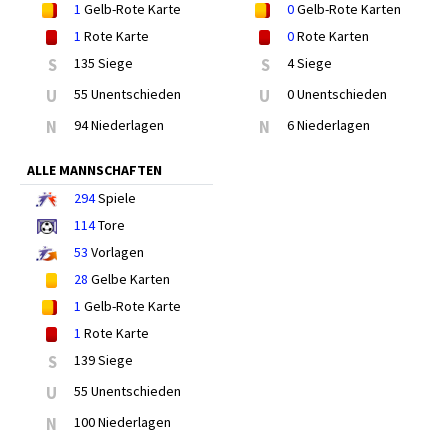
1
Gelb-Rote Karte
0
Gelb-Rote Karten
1
Rote Karte
0
Rote Karten
S
135 Siege
S
4 Siege
U
55 Unentschieden
U
0 Unentschieden
N
94 Niederlagen
N
6 Niederlagen
ALLE MANNSCHAFTEN
294
Spiele
114
Tore
53
Vorlagen
28
Gelbe Karten
1
Gelb-Rote Karte
1
Rote Karte
S
139 Siege
U
55 Unentschieden
N
100 Niederlagen