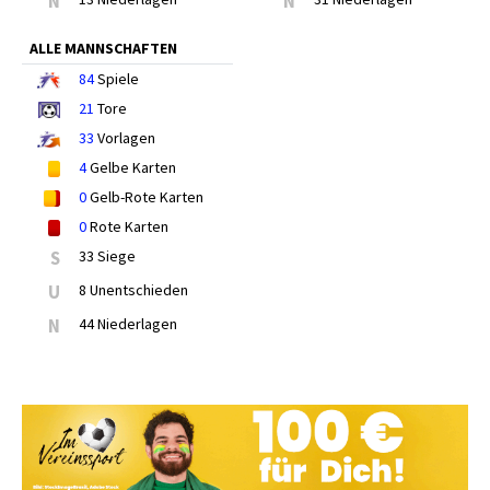
N
N
ALLE MANNSCHAFTEN
84
Spiele
21
Tore
33
Vorlagen
4
Gelbe Karten
0
Gelb-Rote Karten
0
Rote Karten
S
33 Siege
U
8 Unentschieden
N
44 Niederlagen