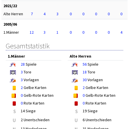
2021/22
Alte Herren
7
4
3
0
0
0
0
0
2005/06
1.Männer
12
3
1
0
0
0
0
4
Gesamtstatistik
1.Männer
Alte Herren
28
Spiele
56
Spiele
3
Tore
18
Tore
3
Vorlagen
30
Vorlagen
2
Gelbe Karten
2
Gelbe Karten
0
Gelb-Rote Karten
0
Gelb-Rote Karten
0
Rote Karten
0
Rote Karten
S
14 Siege
S
19 Siege
U
2 Unentschieden
U
6 Unentschieden
13 Niederlagen
31 Niederlagen