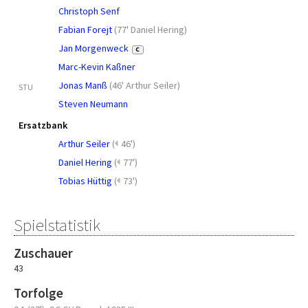
Christoph Senf
Fabian Forejt
(
77' Daniel Hering
)
Jan Morgenweck
C
Marc-Kevin Kaßner
Jonas Manß
(
46' Arthur Seiler
)
STU
Steven Neumann
Ersatzbank
Arthur Seiler
(
46')
Daniel Hering
(
77')
Tobias Hüttig
(
73')
Spielstatistik
Zuschauer
43
Torfolge