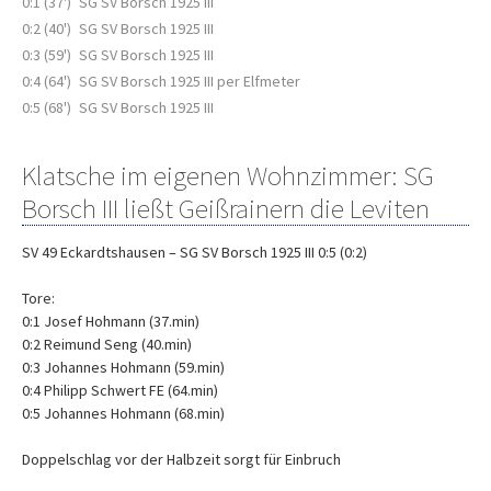
0:1 (37')
SG SV Borsch 1925 III
0:2 (40')
SG SV Borsch 1925 III
0:3 (59')
SG SV Borsch 1925 III
0:4 (64')
SG SV Borsch 1925 III per Elfmeter
0:5 (68')
SG SV Borsch 1925 III
Klatsche im eigenen Wohnzimmer: SG
Borsch III ließt Geißrainern die Leviten
SV 49 Eckardtshausen – SG SV Borsch 1925 III 0:5 (0:2)
Tore:
0:1 Josef Hohmann (37.min)
0:2 Reimund Seng (40.min)
0:3 Johannes Hohmann (59.min)
0:4 Philipp Schwert FE (64.min)
0:5 Johannes Hohmann (68.min)
Doppelschlag vor der Halbzeit sorgt für Einbruch