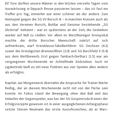
Elf Tore durften unsere Männer in den letzten vierzehn Tagen vom
Auswärtssieg in Dippach Revue passieren lassen – das ist fast ein
Treffer pro Tag, immerhin war einer schöner als der andere. Zum
Heimspiel gegen die SG SV Borsch III – in manchen Kreisen auch als
aus den Vereinen Borsch, Buttlar und Geismar bestehende „SG
Ulstertal“ bekannt – war es spätestens an der Zeit, die Gedanken
wieder auf Null zu stellen. Vor allem im Westthüringer Kreispokal
machte die dritte Borscher Mannschaft zuletzt auf sich
aufmerksam, warf Kreisklasse-Tabellenführer SG Oechsen (4:2)
sowie die Kreisligisten Bremen/Rhön (2:0) und SG Barchfeld II (5:4)
aus dem Wettbewerb. Erst gegen Tambach-Dietharz (1:5) war am
vergangenen Wochenende im Achtelfinale Endstation. Auch im
Ligabetrieb läuft es mit neun Punkten aus vier Spielen alles andere
als erfolglos.
Kapitän Jan Morgenweck übernahm die Ansprache für Trainer Martin
Reißig, der an diesem Wochenende nicht mit von der Partie sein
konnte. Im Fokus stand die Bewegung ohne den Ball und das
Anlaufen der Gegenspieler, was bei der SG Gospenroda III eines der
Erfolgsrezepte gewesen ist. In einer ausgeglichenen Anfangsphase
setzte Steven Neumann das erste Ausrufezeichen, als er Marc-