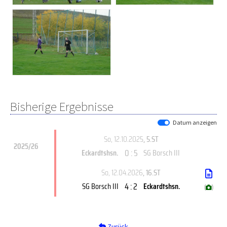
Bisherige Ergebnisse
Datum anzeigen
So, 12.10.2025
, 5.ST
2025/26
0 : 5
Eckardtshsn.
SG Borsch III
So, 12.04.2026
, 16.ST
4 : 2
SG Borsch III
Eckardtshsn.
(
)
Zurück