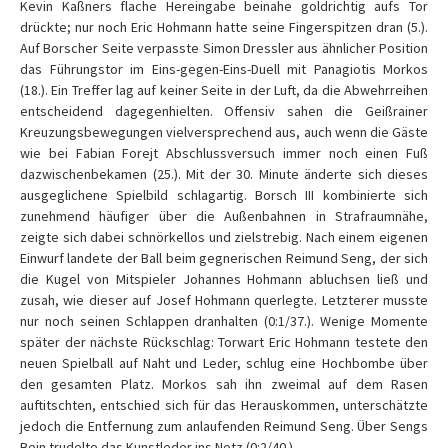
Kevin Kaßners flache Hereingabe beinahe goldrichtig aufs Tor
drückte; nur noch Eric Hohmann hatte seine Fingerspitzen dran (5.).
Auf Borscher Seite verpasste Simon Dressler aus ähnlicher Position
das Führungstor im Eins-gegen-Eins-Duell mit Panagiotis Morkos
(18.). Ein Treffer lag auf keiner Seite in der Luft, da die Abwehrreihen
entscheidend dagegenhielten. Offensiv sahen die Geißrainer
Kreuzungsbewegungen vielversprechend aus, auch wenn die Gäste
wie bei Fabian Forejt Abschlussversuch immer noch einen Fuß
dazwischenbekamen (25.). Mit der 30. Minute änderte sich dieses
ausgeglichene Spielbild schlagartig. Borsch III kombinierte sich
zunehmend häufiger über die Außenbahnen in Strafraumnähe,
zeigte sich dabei schnörkellos und zielstrebig. Nach einem eigenen
Einwurf landete der Ball beim gegnerischen Reimund Seng, der sich
die Kugel von Mitspieler Johannes Hohmann abluchsen ließ und
zusah, wie dieser auf Josef Hohmann querlegte. Letzterer musste
nur noch seinen Schlappen dranhalten (0:1/37.). Wenige Momente
später der nächste Rückschlag: Torwart Eric Hohmann testete den
neuen Spielball auf Naht und Leder, schlug eine Hochbombe über
den gesamten Platz. Morkos sah ihn zweimal auf dem Rasen
auftitschten, entschied sich für das Herauskommen, unterschätzte
jedoch die Entfernung zum anlaufenden Reimund Seng. Über Sengs
Bein trudelte das Kunstleder ins Netz (0:2/40.).