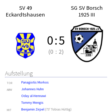
SV 49
SG SV Borsch
Eckardtshausen
1925 III
0
:
5
(0
:
2)
Aufstellung
Panagiotis Morkos
TOR
Johannes Huhn
ABW
Oday al-Hennawi
Tommy Mengis
Benjamin Zirpel
(
73' Tobias Hüttig
)
MIT