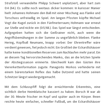
Strafstoß verwandelte Philipp Schwert unplatziert, aber hart zum
0:4 (64.). Es sollte noch weitaus dicker kommen: In kurioser Manier
hielt Johannes Hohmann den Ball mit einer Mischung aus Flanke und
Torschuss unfreiwillig im Spiel. Am langen Pfosten köpfte Michael
Vogt die Kugel zurück in den Fünfmeterraum; Hohmann war erneut
zur Stelle und nickte ein (0:5/68.). Das Spiel war längst entschieden.
Aufgegeben hatten sich die Geißrainer nicht, auch wenn die
Angriffsbemühungen in der Summe zu ungefährlich blieben. Flanke
Hering, Kopfball Neumann, knapp vorbei: Der Ehrentreffer wäre
verdient gewesen, fiel jedoch nicht. Ein Großteil der Eckardtshäuser
hatte keine konditionellen Reserven zum Nachlaufen mehr parat. Ein
an diesem Tag hervorstechendes Manko, das an die letzten Spiele
der Abstiegssaison erinnerte. Gleichwohl kam den Gästen ihre
Viererkettenformation zugute. Panagiotis Morkos verhinderte mit
einem bärenstarken Reflex das halbe Dutzend und hatte seinen
Schnitzer längst wiedergutgemacht.
Mit dem Schlusspfiff folgt die ernüchternde Erkenntnis, eine
sichtlich derbe Heimklatsche kassiert zu haben. Borsch III war ab
der 30. Minute frischer im Kopf und später auch im Körper. Ihnen
reichte heute einfacher, schneller Fußball, um die Eckardtshäuser