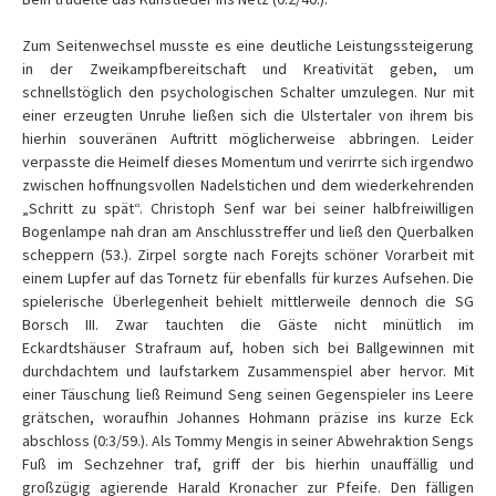
Zum Seitenwechsel musste es eine deutliche Leistungssteigerung
in der Zweikampfbereitschaft und Kreativität geben, um
schnellstöglich den psychologischen Schalter umzulegen. Nur mit
einer erzeugten Unruhe ließen sich die Ulstertaler von ihrem bis
hierhin souveränen Auftritt möglicherweise abbringen. Leider
verpasste die Heimelf dieses Momentum und verirrte sich irgendwo
zwischen hoffnungsvollen Nadelstichen und dem wiederkehrenden
„Schritt zu spät“. Christoph Senf war bei seiner halbfreiwilligen
Bogenlampe nah dran am Anschlusstreffer und ließ den Querbalken
scheppern (53.). Zirpel sorgte nach Forejts schöner Vorarbeit mit
einem Lupfer auf das Tornetz für ebenfalls für kurzes Aufsehen. Die
spielerische Überlegenheit behielt mittlerweile dennoch die SG
Borsch III. Zwar tauchten die Gäste nicht minütlich im
Eckardtshäuser Strafraum auf, hoben sich bei Ballgewinnen mit
durchdachtem und laufstarkem Zusammenspiel aber hervor. Mit
einer Täuschung ließ Reimund Seng seinen Gegenspieler ins Leere
grätschen, woraufhin Johannes Hohmann präzise ins kurze Eck
abschloss (0:3/59.). Als Tommy Mengis in seiner Abwehraktion Sengs
Fuß im Sechzehner traf, griff der bis hierhin unauffällig und
großzügig agierende Harald Kronacher zur Pfeife. Den fälligen