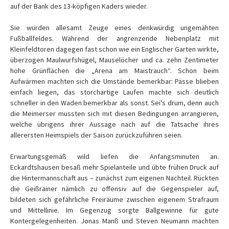
auf der Bank des 13-köpfigen Kaders wieder.
Sie wurden allesamt Zeuge eines denkwürdig ungemähten
Fußballfeldes. Während der angrenzende Nebenplatz mit
Kleinfeldtoren dagegen fast schon wie ein Englischer Garten wirkte,
überzogen Maulwurfshügel, Mauselöcher und ca. zehn Zentimeter
hohe Grünflächen die „Arena am Maistrauch“. Schon beim
Aufwärmen machten sich die Umstände bemerkbar: Pässe blieben
einfach liegen, das storchartige Laufen machte sich deutlich
schneller in den Waden bemerkbar als sonst. Sei's drum, denn auch
die Meimerser mussten sich mit diesen Bedingungen arrangieren,
welche übrigens ihrer Aussage nach auf die Tatsache ihres
allerersten Heimspiels der Saison zurückzuführen seien.
Erwartungsgemäß wild liefen die Anfangsminuten an.
Eckardtshausen besaß mehr Spielanteile und übte frühen Druck auf
die Hintermannschaft aus – zunächst zum eigenen Nachteil. Rückten
die Geißrainer nämlich zu offensiv auf die Gegenspieler auf,
bildeten sich gefährliche Freiräume zwischen eigenem Strafraum
und Mittellinie. Im Gegenzug sorgte Ballgewinne für gute
Kontergelegenheiten. Jonas Manß und Steven Neumann machten