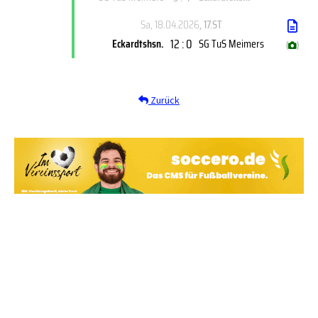
Sa, 18.04.2026
, 17.ST
12 : 0
Eckardtshsn.
SG TuS Meimers
(
)
Zurück