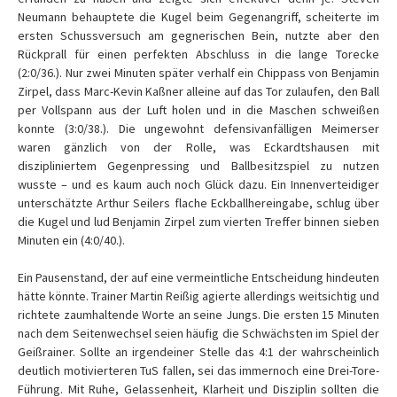
Neumann behauptete die Kugel beim Gegenangriff, scheiterte im
ersten Schussversuch am gegnerischen Bein, nutzte aber den
Rückprall für einen perfekten Abschluss in die lange Torecke
(2:0/36.). Nur zwei Minuten später verhalf ein Chippass von Benjamin
Zirpel, dass Marc-Kevin Kaßner alleine auf das Tor zulaufen, den Ball
per Vollspann aus der Luft holen und in die Maschen schweißen
konnte (3:0/38.). Die ungewohnt defensivanfälligen Meimerser
waren gänzlich von der Rolle, was Eckardtshausen mit
diszipliniertem Gegenpressing und Ballbesitzspiel zu nutzen
wusste – und es kaum auch noch Glück dazu. Ein Innenverteidiger
unterschätzte Arthur Seilers flache Eckballhereingabe, schlug über
die Kugel und lud Benjamin Zirpel zum vierten Treffer binnen sieben
Minuten ein (4:0/40.).
Ein Pausenstand, der auf eine vermeintliche Entscheidung hindeuten
hätte könnte. Trainer Martin Reißig agierte allerdings weitsichtig und
richtete zaumhaltende Worte an seine Jungs. Die ersten 15 Minuten
nach dem Seitenwechsel seien häufig die Schwächsten im Spiel der
Geißrainer. Sollte an irgendeiner Stelle das 4:1 der wahrscheinlich
deutlich motivierteren TuS fallen, sei das immernoch eine Drei-Tore-
Führung. Mit Ruhe, Gelassenheit, Klarheit und Disziplin sollten die