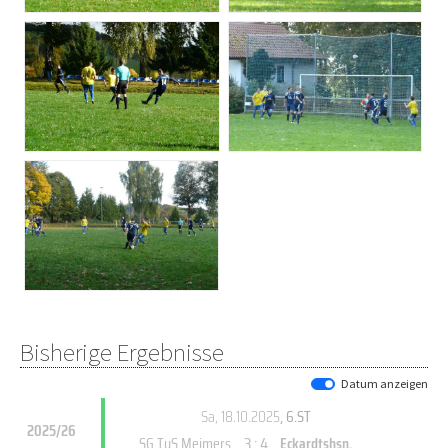
Bisherige Ergebnisse
Datum anzeigen
Sa, 18.10.2025
, 6.ST
2025/26
3 : 4
SG TuS Meimers
Eckardtshsn.