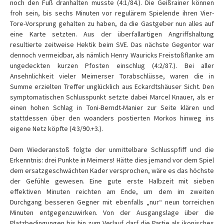
noch den Fuß dranhalten musste (4:1/84.). Die Geißrainer können
froh sein, bis sechs Minuten vor regulärem Spielende ihren Vier-
Tore-Vorsprung gehalten zu haben, da die Gastgeber nun alles auf
eine Karte setzten. Aus der überfallartigen Angriffshaltung
resultierte zeitweise Hektik beim SVE. Das nächste Gegentor war
dennoch vermeidbar, als nämlich Henry Wauricks Freistoßflanke am
ungedeckten kurzen Pfosten einschlug (4:2/87.). Bei aller
Ansehnlichkeit vieler Meimerser Torabschlüsse, waren die in
Summe erzielten Treffer unglücklich aus Eckardtshäuser Sicht. Den
symptomatischen Schlusspunkt setzte dabei Marcel Knauer, als er
einen hohen Schlag in Toni-Berndt-Manier zur Seite klären und
stattdessen über den woanders postierten Morkos hinweg ins
eigene Netz köpfte (4:3/90.+3.).
Dem Wiederanstoß folgte der unmittelbare Schlusspfiff und die
Erkenntnis: drei Punkte in Meimers! Hätte dies jemand vor dem Spiel
dem ersatzgeschwächten Kader versprochen, wäre es das höchste
der Gefühle gewesen. Eine gute erste Halbzeit mit sieben
effektiven Minuten reichten am Ende, um dem im zweiten
Durchgang besseren Gegner mit ebenfalls „nur“ neun torreichen
Minuten entgegenzuwirken. Von der Ausgangslage über die
Platzbedingungen bis hin zum Verlauf darf die Partie als ikonisches