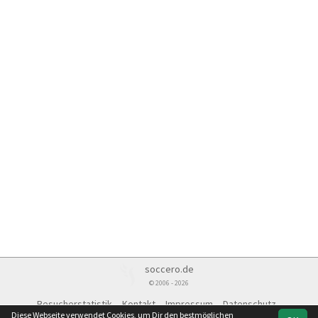
soccero.de
© 2006 - 2026
Besucherstatistik
Kontakt
Impressum
Datenschutz
Diese Webseite verwendet Cookies, um Dir den bestmöglichen