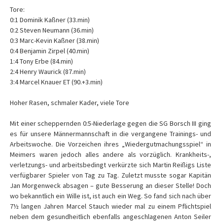
Tore:
0:1 Dominik Kaßner (33.min)
0:2 Steven Neumann (36.min)
0:3 Marc-Kevin Kaßner (38.min)
0:4 Benjamin Zirpel (40.min)
1:4 Tony Erbe (84.min)
2:4 Henry Waurick (87.min)
3:4 Marcel Knauer ET (90.+3.min)
Hoher Rasen, schmaler Kader, viele Tore
Mit einer scheppernden 0:5-Niederlage gegen die SG Borsch III ging
es für unsere Männermannschaft in die vergangene Trainings- und
Arbeitswoche. Die Vorzeichen ihres „Wiedergutmachungsspiel“ in
Meimers waren jedoch alles andere als vorzüglich. Krankheits-,
verletzungs- und arbeitsbedingt verkürzte sich Martin Reißigs Liste
verfügbarer Spieler von Tag zu Tag. Zuletzt musste sogar Kapitän
Jan Morgenweck absagen – gute Besserung an dieser Stelle! Doch
wo bekanntlich ein Wille ist, ist auch ein Weg. So fand sich nach über
7½ langen Jahren Marcel Stauch wieder mal zu einem Pflichtspiel
neben dem gesundheitlich ebenfalls angeschlagenen Anton Seiler