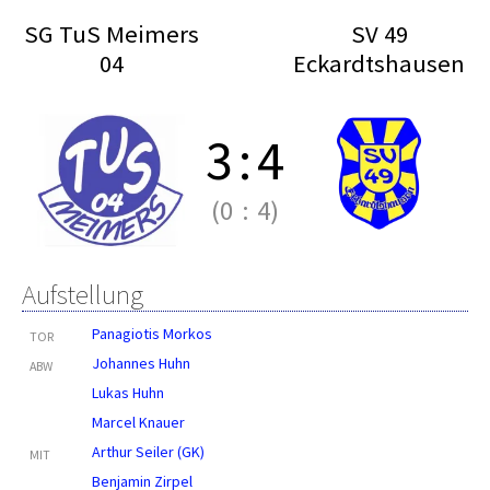
SG TuS Meimers
SV 49
04
Eckardtshausen
3
:
4
(0
:
4)
Aufstellung
Panagiotis Morkos
TOR
Johannes Huhn
ABW
Lukas Huhn
Marcel Knauer
Arthur Seiler (GK)
MIT
Benjamin Zirpel