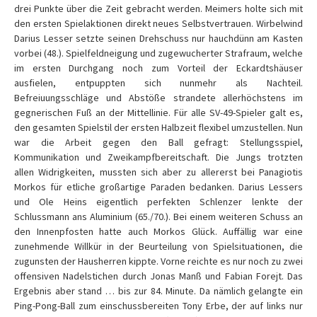
drei Punkte über die Zeit gebracht werden. Meimers holte sich mit
den ersten Spielaktionen direkt neues Selbstvertrauen. Wirbelwind
Darius Lesser setzte seinen Drehschuss nur hauchdünn am Kasten
vorbei (48.). Spielfeldneigung und zugewucherter Strafraum, welche
im ersten Durchgang noch zum Vorteil der Eckardtshäuser
ausfielen, entpuppten sich nunmehr als Nachteil.
Befreiuungsschläge und Abstöße strandete allerhöchstens im
gegnerischen Fuß an der Mittellinie. Für alle SV-49-Spieler galt es,
den gesamten Spielstil der ersten Halbzeit flexibel umzustellen. Nun
war die Arbeit gegen den Ball gefragt: Stellungsspiel,
Kommunikation und Zweikampfbereitschaft. Die Jungs trotzten
allen Widrigkeiten, mussten sich aber zu allererst bei Panagiotis
Morkos für etliche großartige Paraden bedanken. Darius Lessers
und Ole Heins eigentlich perfekten Schlenzer lenkte der
Schlussmann ans Aluminium (65./70.). Bei einem weiteren Schuss an
den Innenpfosten hatte auch Morkos Glück. Auffällig war eine
zunehmende Willkür in der Beurteilung von Spielsituationen, die
zugunsten der Hausherren kippte. Vorne reichte es nur noch zu zwei
offensiven Nadelstichen durch Jonas Manß und Fabian Forejt. Das
Ergebnis aber stand … bis zur 84. Minute. Da nämlich gelangte ein
Ping-Pong-Ball zum einschussbereiten Tony Erbe, der auf links nur