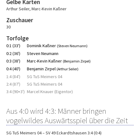
Gelbe Karten
Arthur Seiler
,
Marc-Kevin Kaßner
Zuschauer
30
Torfolge
0:1 (33')
Dominik Kaßner
(Steven Neumann)
0:2 (36')
Steven Neumann
0:3 (38')
Marc-Kevin Kaßner
(Benjamin Zirpel)
0:4 (40')
Benjamin Zirpel
(Arthur Seiler)
1:4 (84')
SG TuS Meimers 04
2:4 (87')
SG TuS Meimers 04
3:4 (90+3')
Marcel Knauer (Eigentor)
Aus 4:0 wird 4:3: Männer bringen
vogelwildes Auswärtsspiel über die Zeit
SG TuS Meimers 04 – SV 49 Eckardtshausen 3:4 (0:4)