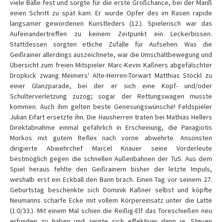
viele Bälle fest und sorgte für die erste Großchance, bei der Manß
einen Schritt zu spät kam. Er wurde Opfer des im Rasen rapide
langsamer gewordenen Kunstleders (12.). Spielerisch war das
Aufeinandertreffen zu keinem Zeitpunkt ein Leckerbissen.
Stattdessen sorgten etliche Zufälle für Aufsehen. Was die
Geißrainer allerdings auszeichnete, war die Umschaltbewegung und
Übersicht zum freien Mitspieler. Marc-Kevin Kaßners abgefälschter
Dropkick zwang Meimers' Alte-Herren-Torwart Matthias Stöckl zu
einer Glanzparade, bei der er sich eine Kopf- und/oder
Schulterverletzung zuzog; sogar der Rettungswagen musste
kommen. Auch ihm gelten beste Genesungswünsche! Feldspieler
Julian Eifart ersetzte ihn. Die Hausherren traten bei Mathias Hellers
Direktabnahme einmal gefährlich in Erscheinung, die Panagiotis
Morkos mit gutem Reflex nach vorne abwehrte. Ansonsten
dirigierte Abwehrchef Marcel Knauer seine Vorderleute
bestmöglich gegen die schnellen Außenbahnen der TuS. Aus dem
Spiel heraus fehlte den Geißrainern bisher der letzte Impuls,
weshalb erst ein Eckball den Bann brach. Einen Tag vor seinem 27.
Geburtstag beschenkte sich Dominik Kaßner selbst und köpfte
Neumanns scharfe Ecke mit vollem Körpereinsatz unter die Latte
(1:0/33.). Mit einem Mal schien die Reißig-Elf das Toreschießen neu
erfunden zu haben und zeigte sich effektiver denn je. Steven