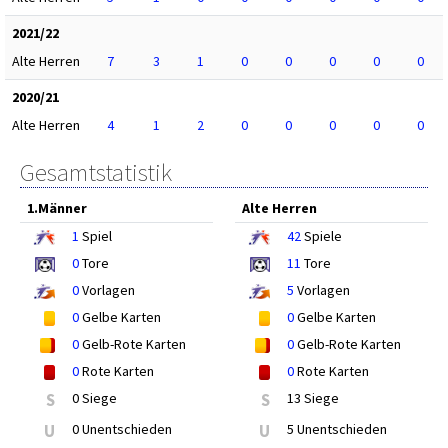
2021/22
Alte Herren
7
3
1
0
0
0
0
0
2020/21
Alte Herren
4
1
2
0
0
0
0
0
Gesamtstatistik
1.Männer
Alte Herren
1
Spiel
42
Spiele
0
Tore
11
Tore
0
Vorlagen
5
Vorlagen
0
Gelbe Karten
0
Gelbe Karten
0
Gelb-Rote Karten
0
Gelb-Rote Karten
0
Rote Karten
0
Rote Karten
S
0 Siege
S
13 Siege
U
0 Unentschieden
U
5 Unentschieden