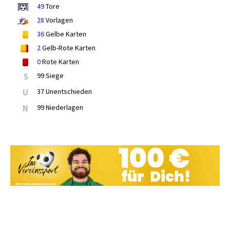
49
Tore
28
Vorlagen
36
Gelbe Karten
2
Gelb-Rote Karten
0
Rote Karten
S
99 Siege
U
37 Unentschieden
N
99 Niederlagen