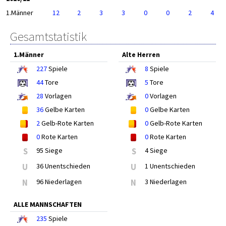
1.Männer
12
2
3
3
0
0
2
4
Gesamtstatistik
1.Männer
Alte Herren
227
Spiele
8
Spiele
44
Tore
5
Tore
28
Vorlagen
0
Vorlagen
36
Gelbe Karten
0
Gelbe Karten
2
Gelb-Rote Karten
0
Gelb-Rote Karten
0
Rote Karten
0
Rote Karten
S
95 Siege
S
4 Siege
U
36 Unentschieden
U
1 Unentschieden
N
96 Niederlagen
N
3 Niederlagen
ALLE MANNSCHAFTEN
235
Spiele