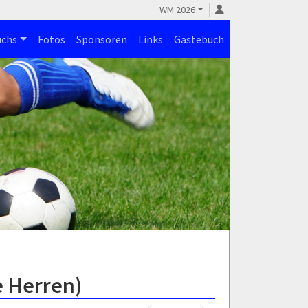
WM 2026
chs
Fotos
Sponsoren
Links
Gästebuch
e Herren)