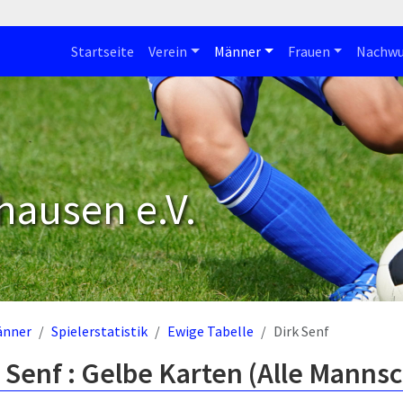
Startseite
Verein
Männer
Frauen
Nachwu
hausen e.V.
änner
Spielerstatistik
Ewige Tabelle
Dirk Senf
 Senf : Gelbe Karten (Alle Manns