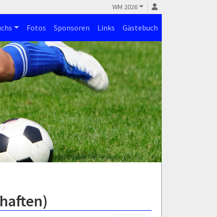
WM 2026
chs
Fotos
Sponsoren
Links
Gästebuch
chaften)