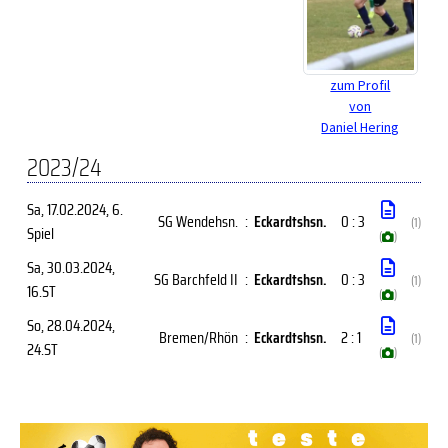
zum Profil
von
Daniel Hering
2023/24
Sa, 17.02.2024
, 6.
SG Wendehsn.
:
Eckardtshsn.
0 : 3
(1)
Spiel
(
)
Sa, 30.03.2024
,
SG Barchfeld II
:
Eckardtshsn.
0 : 3
(1)
16.ST
(
)
So, 28.04.2024
,
Bremen/Rhön
:
Eckardtshsn.
2 : 1
(1)
24.ST
(
)