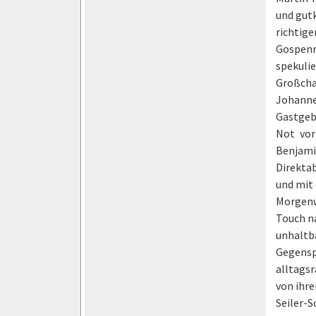
und gutk
richtig
Gospenro
spekulie
Großchan
Johanne
Gastgebe
Not vor
Benjami
Direkta
und mit 
Morgenw
Touch n
unhaltb
Gegensp
alltagsr
von ihre
Seiler-S