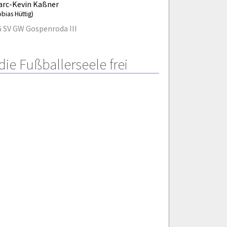
arc-Kevin Kaßner
obias Hüttig)
 SV GW Gospenroda III
ie Fußballerseele frei