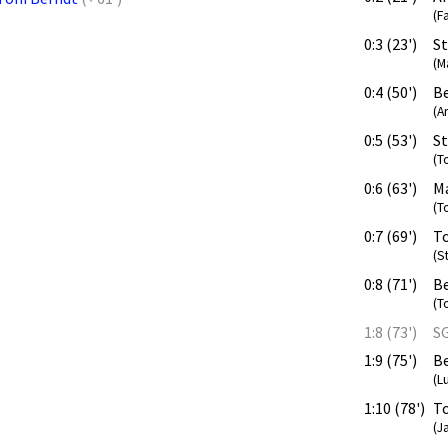
(F
0:3 (23')
S
(M
0:4 (50')
Be
(A
0:5 (53')
S
(T
0:6 (63')
M
(T
0:7 (69')
T
(S
0:8 (71')
Be
(T
1:8 (73')
SG
1:9 (75')
Be
(L
1:10 (78')
T
(J