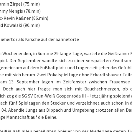
amin Zirpel (75.min)
mmy Mengis (78.min)
rc-Kevin Kaßner (86.min)
id Kowalski (90.min)
ziehertor als Kirsche auf der Sahnetorte
ei Wochenenden, in Summe 29 lange Tage, wartete die Geißrainer
spiel. Der September wandte sich zu einer verspäteten Zweitso
gemeinsam auf dem Fußballplatz und tragen seit jeher das Gefühl
e mit sich herum. Zwei Pokalspieltage ohne Eckardtshäuser Teil
 am 13. September lagen im Zeitfenster zwischen Frauensee
. Doch auch hier fragte man sich mit Bauchschmerzen, ob d
ich zog die SG SV Grün-Weiß Gospenroda III – letztjährig spielend 
ach fünf Spieltagen den Stecker und verzeichnet auch schon in 
 04. Aber die Jungs aus Dippach und Umgebung trotzten allen Da
ge Mannschaft auf die Beine.
eißig gab allen beteiligten Spieler von der Niederlage gegen Tie