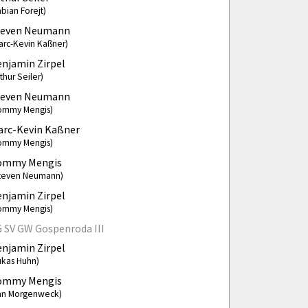
abian Forejt)
teven Neumann
arc-Kevin Kaßner)
njamin Zirpel
rthur Seiler)
teven Neumann
ommy Mengis)
arc-Kevin Kaßner
ommy Mengis)
ommy Mengis
teven Neumann)
njamin Zirpel
ommy Mengis)
 SV GW Gospenroda III
njamin Zirpel
ukas Huhn)
ommy Mengis
an Morgenweck)