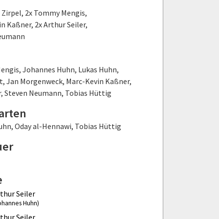
 Zirpel
,
2x Tommy Mengis
,
in Kaßner
,
2x Arthur Seiler
,
Neumann
engis
,
Johannes Huhn
,
Lukas Huhn
,
t
,
Jan Morgenweck
,
Marc-Kevin Kaßner
,
r
,
Steven Neumann
,
Tobias Hüttig
arten
uhn
,
Oday al-Hennawi
,
Tobias Hüttig
uer
e
thur Seiler
ohannes Huhn)
thur Seiler