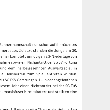
 Männermannschaft nun schon auf ihr nächstes
mmerpause. Zuletzt standen die Jungs am 30.
 einer komplett unnötigen 2:3-Niederlage von
nahme sowie ein Nichantritt der SG SV Fortuna
 und dem herbeigesehnten Auswärtsspiel in
ie Hausherren zum Spiel antreten würden.
als SG ESV Gerstungen II – in der abgelaufenen
diesem Jahr einen Nichtantritt bei der SG TuS
nkmarshäuser Kirmeskatern und stellten eine
fenort II eine zweite Chance, disziplinierten