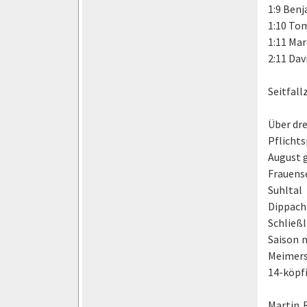
1:9 Benj
1:10 To
1:11 Ma
2:11 Dav
Seitfall
Über dr
Pflicht
August 
Frauense
Suhltal
Dippach
Schließl
Saison n
Meimers
14-köpfi
Martin R