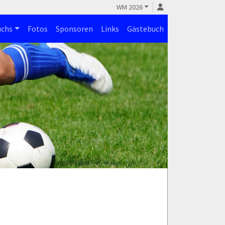
WM 2026
chs
Fotos
Sponsoren
Links
Gästebuch