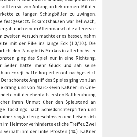
u sollten sie von Anfang an bekommen. Mit der
hrkette zu langen Schlagbällen zu zwingen.
fte festgesetzt. Eckardtshausen war hellwach,
 vergab nach einem Alleinmarsch die allererste
 Im zweiten Versuch machte er es besser, nahm
e mit der Pike ins lange Eck (1:0/10.). Die
rlich, den Panagiotis Morkos in allerhöchster
nsten ging das Spiel nur in eine Richtung.
ur Seiler hatte mehr Glück und sah seine
abian Forejt hatte körperbetont nachgesetzt
 Der schönste Angriff des Spieles ging von Jan
lle drang und von Marc-Kevin Kaßner im One-
ndete mit der ebenfalls ersten Ballberührung
pacher ihren Unmut über den Spielstand an
ge Tacklings nach Schiedsrichterpfiffen und
rainer reagierten geschlossen und ließen sich
 im Heimtor verhinderte etliche Treffer. Zwei
s verhalf ihm der linke Pfosten (40.). Kaßner