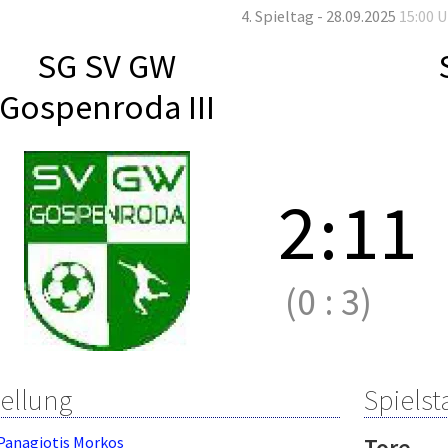
4. Spieltag - 28.09.2025
15:00 
SG SV GW
Gospenroda III
2
:
11
(0
:
3)
tellung
Spielsta
Panagiotis Morkos
Tore