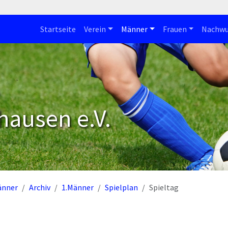
Startseite
Verein
Männer
Frauen
Nachwu
hausen e.V.
änner
Archiv
1.Männer
Spielplan
Spieltag