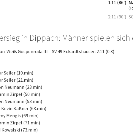
1:11 (86')
M
(T
2:11 (90')
SG
ersieg in Dippach: Männer spielen sich d
ün-Weiß Gospenroda III – SV 49 Eckardtshausen 2:11 (0:3)
ur Seiler (10.min)
ur Seiler (21.min)
ven Neumann (23.min)
amin Zirpel (50.min)
ven Neumann (53.min)
-Kevin Kaßner (63.min)
my Mengis (69.min)
amin Zirpel (71.min)
d Kowalski (73.min)