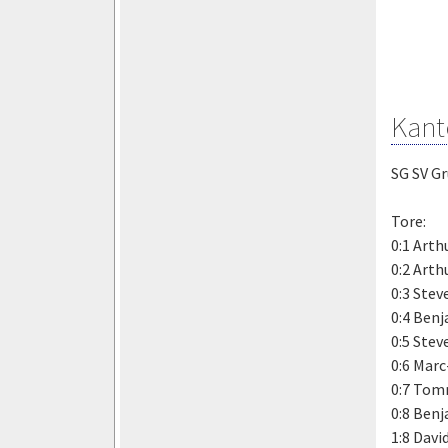
Kant
SG SV Gr
Tore:
0:1 Arth
0:2 Arth
0:3 Ste
0:4 Benj
0:5 Ste
0:6 Marc
0:7 Tom
0:8 Benj
1:8 Davi