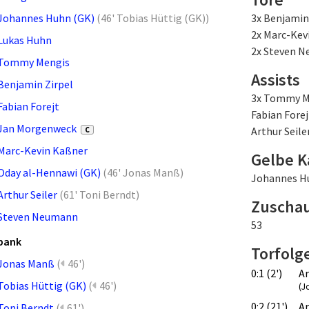
Johannes Huhn (GK)
(
46' Tobias Hüttig (GK)
)
3x Benjamin
2x Marc-Kev
Lukas Huhn
2x Steven 
Tommy Mengis
Assists
Benjamin Zirpel
3x Tommy M
Fabian Forejt
Fabian Forej
Jan Morgenweck
Arthur Seile
C
Marc-Kevin Kaßner
Gelbe K
Oday al-Hennawi (GK)
(
46' Jonas Manß
)
Johannes H
Arthur Seiler
(
61' Toni Berndt
)
Zuscha
Steven Neumann
53
bank
Torfolg
Jonas Manß
(
46')
0:1 (2')
Ar
Tobias Hüttig (GK)
(
46')
(J
0:2 (21')
Ar
Toni Berndt
(
61')