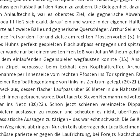
lassigen Fußball auf den Rasen zu zaubern. Die Gelegenheit daz
en Anlauftechnik, war es oberstes Ziel, die gegnerische Abwe
da III ließ sich exakt darauf ein und wurde in der eigenen Häl
rte auf zweite Bälle und gegnerische Querschläger. Arthur Seiler
ce frei vor dem Tor und zielte am rechten Pfosten vorbei (5.).
s Huhns perfekt gespielten Flachlaufpass entgegen und spitzelt
r wurde nur bei einem weiten Freistoß von Julian Wilhelm gefäh
 dem einlaufenden Gegenspieler wegfausten konnte (15.). Anso
n Zirpel verpasste beim Eckball den Kopfballtreffer. Arth
bnahme per Innenseite vom rechten Pfosten ins Tor springen. F
einer Kopfballbogenlampe von links ins Zentrum gelegt (2:0/21.).
eck aus, dessen flacher Laufpass über 60 Meter in die Nahtste
ach innen gebracht wurde. Dort lauerte Steven Neumann und volle
ar ins Netz (3:0/23.). Schon jetzt schienen vereinzelte Dip
ielern auslassen zu müssen und scheuten es nicht, überflüssi
assistische Aussagen zu tätigen – das war echt schwach. Die Geiß
m Weg nicht abbringen. Nur ein teils überragender Luca Bachmann
chüsse parierte er gegen die Laufrichtung, bei Forejts Nachschus