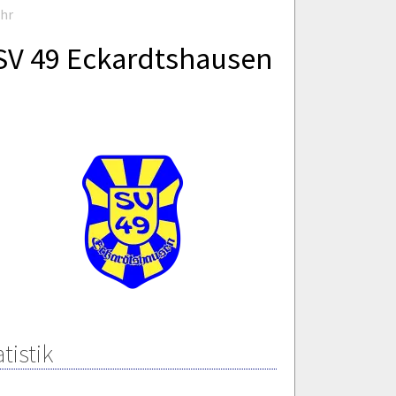
Uhr
SV 49 Eckardtshausen
tistik