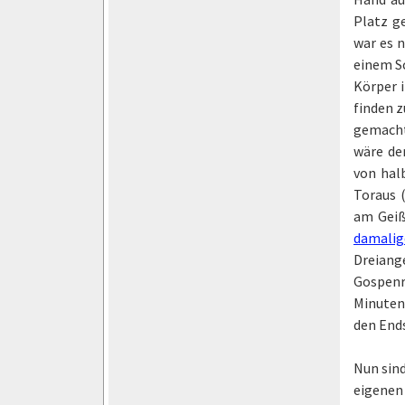
Platz g
war es 
einem Sc
Körper i
finden z
gemacht
wäre den
von halb
Toraus 
am Geiß
damalige
Dreiang
Gospenr
Minuten 
den Ends
Nun sind
eigenen