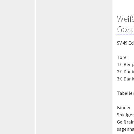
Weiß
Gosp
SV 49 Ec
Tore:
1:0 Benj
2:0 Dani
3:0 Dani
Tabellen
Binnen 
Spielge
Geißrai
sagenha