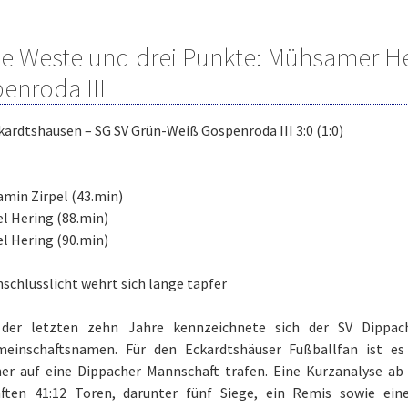
e Weste und drei Punkte: Mühsamer H
enroda III
kardtshausen – SG SV Grün-Weiß Gospenroda III 3:0 (1:0)
amin Zirpel (43.min)
el Hering (88.min)
el Hering (90.min)
schlusslicht wehrt sich lange tapfer
der letzten zehn Jahre kennzeichnete sich der SV Dippac
meinschaftsnamen. Für den Eckardtshäuser Fußballfan ist es 
ner auf eine Dippacher Mannschaft trafen. Eine Kurzanalyse ab 
ften 41:12 Toren, darunter fünf Siege, ein Remis sowie ein