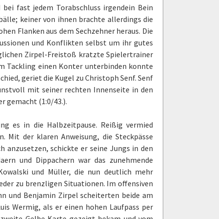
I bei fast jedem Torabschluss irgendein Bein
bälle; keiner von ihnen brachte allerdings die
 hohen Flanken aus dem Sechzehner heraus. Die
ussionen und Konflikten selbst um ihr gutes
glichen Zirpel-Freistoß kratzte Spielertrainer
em Tackling einen Konter unterbinden konnte
hied, geriet die Kugel zu Christoph Senf. Senf
unstvoll mit seiner rechten Innenseite in den
er gemacht (1:0/43.).
g es in die Halbzeitpause. Reißig vermied
n. Mit der klaren Anweisung, die Steckpässe
ch anzusetzen, schickte er seine Jungs in den
odaern und Dippachern war das zunehmende
Kowalski und Müller, die nun deutlich mehr
er zu brenzligen Situationen. Im offensiven
ann und Benjamin Zirpel scheiterten beide am
 Luis Wermig, als er einen hohen Laufpass per
ne zweite Gelbe Karte gezeigt bekam und vom