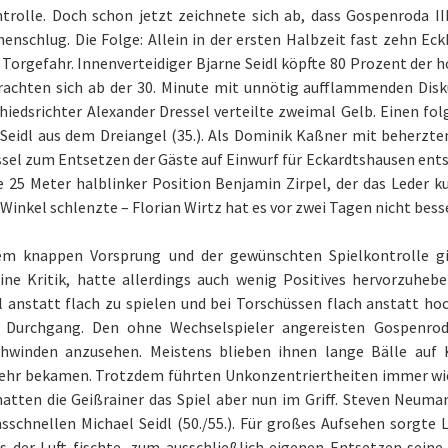
ntrolle. Doch schon jetzt zeichnete sich ab, dass Gospenroda II
enschlug. Die Folge: Allein in der ersten Halbzeit fast zehn Eck
 Torgefahr. Innenverteidiger Bjarne Seidl köpfte 80 Prozent der
rachten sich ab der 30. Minute mit unnötig aufflammenden Disk
chiedsrichter Alexander Dressel verteilte zweimal Gelb. Einen fol
 Seidl aus dem Dreiangel (35.). Als Dominik Kaßner mit beherzt
sel zum Entsetzen der Gäste auf Einwurf für Eckardtshausen entsc
 25 Meter halblinker Position Benjamin Zirpel, der das Leder k
Winkel schlenzte – Florian Wirtz hat es vor zwei Tagen nicht bess
em knappen Vorsprung und der gewünschten Spielkontrolle gin
ine Kritik, hatte allerdings auch wenig Positives hervorzuhebe
 anstatt flach zu spielen und bei Torschüssen flach anstatt ho
 Durchgang. Den ohne Wechselspieler angereisten Gospenr
chwinden anzusehen. Meistens blieben ihnen lange Bälle auf 
hr bekamen. Trotzdem führten Unkonzentriertheiten immer wied
hatten die Geißrainer das Spiel aber nun im Griff. Steven Neum
sschnellen Michael Seidl (50./55.). Für großes Aufsehen sorgte
s der Luft fischte, zum ausschließlich eigenen Entsetzen sei