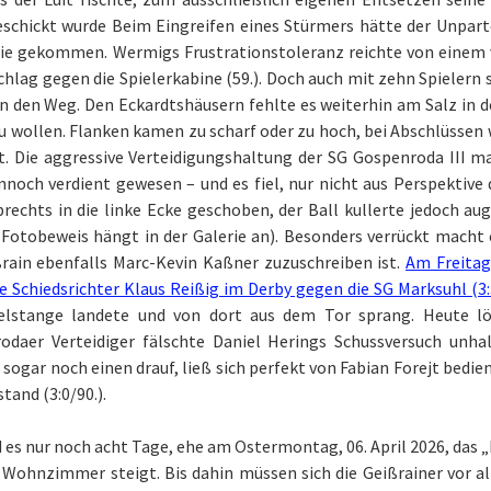
eschickt wurde Beim Eingreifen eines Stürmers hätte der Unparte
nie gekommen. Wermigs Frustrationstoleranz reichte von einem ve
hlag gegen die Spielerkabine (59.). Doch auch mit zehn Spielern s
n den Weg. Den Eckardtshäusern fehlte es weiterhin am Salz in 
u wollen. Flanken kamen zu scharf oder zu hoch, bei Abschlüssen 
. Die aggressive Verteidigungshaltung der SG Gospenroda III mac
noch verdient gewesen – und es fiel, nur nicht aus Perspektive
rechts in die linke Ecke geschoben, der Ball kullerte jedoch au
(Fotobeweis hängt in der Galerie an). Besonders verrückt macht
rain ebenfalls Marc-Kevin Kaßner zuzuschreiben ist.
Am Freitag
 Schiedsrichter Klaus Reißig im Derby gegen die SG Marksuhl (3:
elstange landete und von dort aus dem Tor sprang. Heute lö
odaer Verteidiger fälschte Daniel Herings Schussversuch unhalt
sogar noch einen drauf, ließ sich perfekt von Fabian Forejt bedien
tand (3:0/90.).
 es nur noch acht Tage, ehe am Ostermontag, 06. April 2026, das „
 Wohnzimmer steigt. Bis dahin müssen sich die Geißrainer vor al