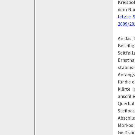
Kreispok
dem Nam
letzte 
2009/201
An das 
Beteili
Seitfall
Ernsthaf
stabili
Anfangsp
für die
klärte 
anschli
Querbal
Steilpä
Abschlu
Morkos a
Geißrai