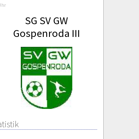
Uhr
SG SV GW
Gospenroda III
tistik