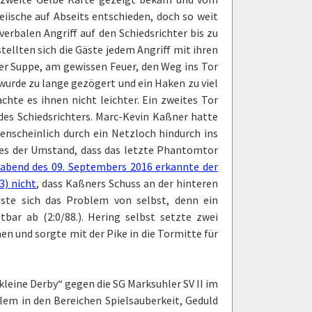
iische auf Abseits entschieden, doch so weit
rbalen Angriff auf den Schiedsrichter bis zu
tellten sich die Gäste jedem Angriff mit ihren
der Suppe, am gewissen Feuer, den Weg ins Tor
wurde zu lange gezögert und ein Haken zu viel
hte es ihnen nicht leichter. Ein zweites Tor
 des Schiedsrichters. Marc-Kevin Kaßner hatte
genscheinlich durch ein Netzloch hindurch ins
 es der Umstand, dass das letzte Phantomtor
abend des 09. Septembers 2016 erkannte der
3) nicht
, dass Kaßners Schuss an der hinteren
ste sich das Problem von selbst, denn ein
bar ab (2:0/88.). Hering selbst setzte zwei
en und sorgte mit der Pike in die Tormitte für
kleine Derby“ gegen die SG Marksuhler SV II im
lem in den Bereichen Spielsauberkeit, Geduld