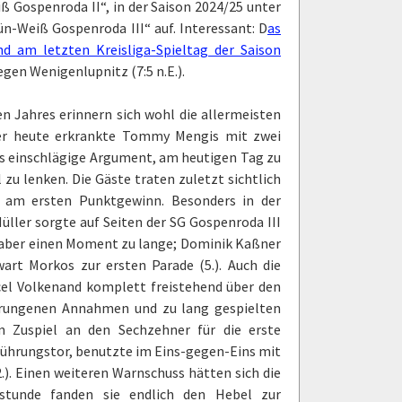
iß Gospenroda II“, in der Saison 2024/25 unter
n-Weiß Gospenroda III“ auf. Interessant: D
as
d am letzten Kreisliga-Spieltag der Saison
gen Wenigenlupnitz (7:5 n.E.).
n Jahres erinnern sich wohl die allermeisten
 der heute erkrankte Tommy Mengis mit zwei
das einschlägige Argument, am heutigen Tag zu
zu lenken. Die Gäste traten zuletzt sichtlich
an am ersten Punktgewinn. Besonders in der
Müller sorgte auf Seiten der SG Gospenroda III
h aber einen Moment zu lange; Dominik Kaßner
art Morkos zur ersten Parade (5.). Auch die
cel Volkenand komplett freistehend über den
sprungenen Annahmen und zu lang gespielten
m Zuspiel an den Sechzehner für die erste
Führungstor, benutzte im Eins-gegen-Eins mit
.). Einen weiteren Warnschuss hätten sich die
lstunde fanden sie endlich den Hebel zur