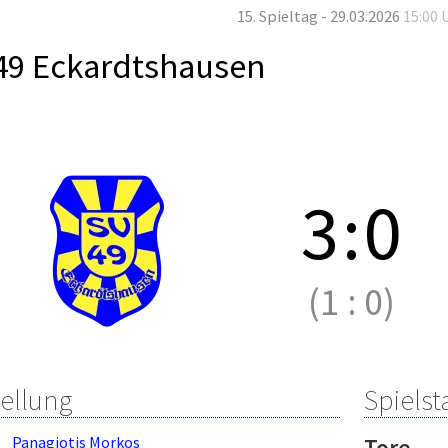
15. Spieltag - 29.03.2026
15:00 
49 Eckardtshausen
3
:
0
(1
:
0)
tellung
Spielsta
Panagiotis Morkos
Tore