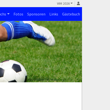
WM 2026
chs
Fotos
Sponsoren
Links
Gästebuch