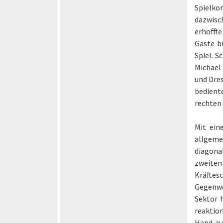
Spielko
dazwisch
erhoffte
Gäste b
Spiel. S
Michael
und Dres
bediente
rechten 
Mit ein
allgeme
diagonal
zweiten
Kräftes
Gegenwe
Sektor 
reaktion
Hand au