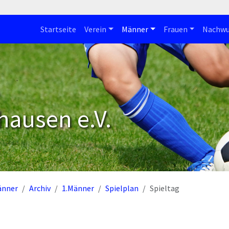
Startseite
Verein
Männer
Frauen
Nachwu
hausen e.V.
änner
Archiv
1.Männer
Spielplan
Spieltag