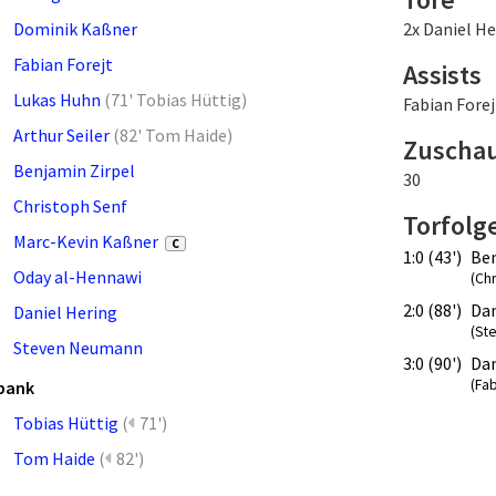
Dominik Kaßner
2x Daniel He
Fabian Forejt
Assists
Lukas Huhn
(
71' Tobias Hüttig
)
Fabian Forej
Arthur Seiler
(
82' Tom Haide
)
Zuscha
Benjamin Zirpel
30
Christoph Senf
Torfolg
Marc-Kevin Kaßner
C
1:0 (43')
Ben
Oday al-Hennawi
(Ch
2:0 (88')
Dan
Daniel Hering
(St
Steven Neumann
3:0 (90')
Dan
(Fab
bank
Tobias Hüttig
(
71')
Tom Haide
(
82')