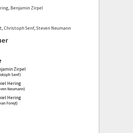
ring
,
Benjamin Zirpel
t
,
Christoph Senf
,
Steven Neumann
uer
e
jamin Zirpel
ristoph Senf)
iel Hering
even Neumann)
iel Hering
ian Forejt)