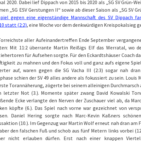
al 2020. Dabei lief Dippach von 2015 bis 2020 als „SG SV Grün-We
en „SG ESV Gerstungen II“ sowie ab dieser Saison als „SG SV Grü
Spiel gegen eine eigenständige Mannschaft des SV Dippach fan
0 statt (2:2)
, eine Woche vor dem denkwürdigen Kreispokalsieg ge
Torreichste aller Aufeinandertreffen Ende September vergangene
gten: Mit 11:2 überrante Martin Reißigs Elf das Werratal, wo
ziehertoren für Aufsehen sorgte. Für den Eckardtshäuser Coach 
tigkeit zu mahnen und den Fokus voll und ganz aufs eigene Spiel 
sierter auf, waren gegen die SG Vacha III (2:3) sogar nah dr
hase schien der SV 49 alles andere als fokussiert zu sein. Louis 
 erste Torannäherung, zögerte bei seinem alleinigen Durchmarsc
in letzter Not (3.). Momente später zwang David Kowalski Torw
eßende Ecke verlangte den Nerven der Zuschauer viel ab, da Mar
ken köpfte (6.). Das Spiel nach vorne war gezeichnet von ver
ssen. Daniel Hering sorgte nach Marc-Kevin Kaßners schöne
ssaktion (10.). Im Gegenzug war Martin Wolf erneut nah dran am 
ber den falschen Fuß und schob aus fünf Metern links vorbei (12
ner nicht erlauben dürfen. Erst nach einer knappen Vierte