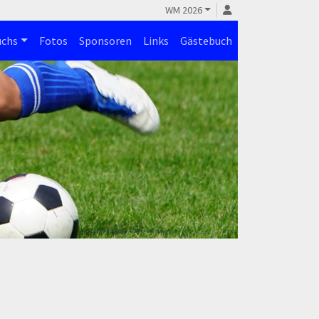
WM 2026
chs
Fotos
Sponsoren
Links
Gästebuch