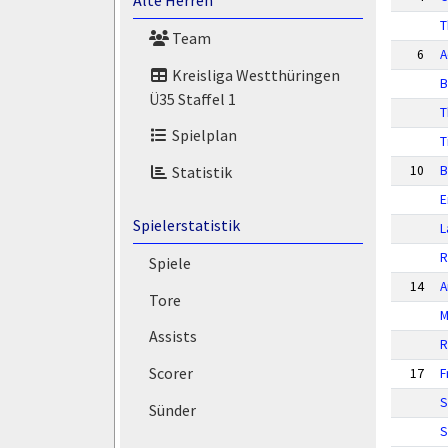
Alte Herren
T
Team
6
A
Kreisliga Westthüringen
B
Ü35 Staffel 1
T
Spielplan
T
10
B
Statistik
E
Spielerstatistik
L
R
Spiele
14
A
Tore
M
Assists
R
Scorer
17
F
S
Sünder
S