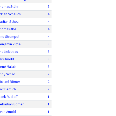
homas Stöhr
5
drian Scheuch
4
astian Scheu
4
homas Abe
4
ino Strempel
4
enjamin Zirpel
3
ric Liebetrau
3
ars Arnold
3
ené Malsch
3
ndy Schad
2
ichael Börner
2
alf Pertuch
2
rank Rudloff
1
ebastian Börner
1
ven Arnold
1