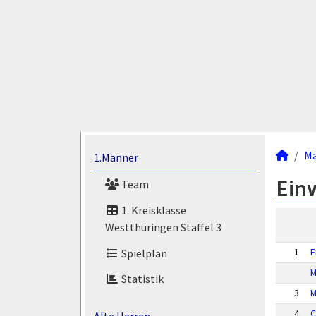
M
1.Männer
Ein
Team
1. Kreisklasse
Westthüringen Staffel 3
Spielplan
1
E
M
Statistik
3
M
4
C