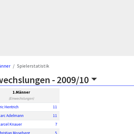
änner
Spielerstatistik
wechslungen -
2009/10
1.Männer
(Einwechslungen)
ric Hentrich
11
arc Adelmann
11
arcel Knauer
7
hristian Moseberg
5