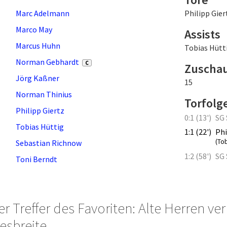
Marc Adelmann
Philipp Gier
Marco May
Assists
Marcus Huhn
Tobias Hütt
Norman Gebhardt
C
Zuscha
Jörg Kaßner
15
Norman Thinius
Torfolg
Philipp Giertz
0:1 (13')
SG 
Tobias Hüttig
1:1 (22')
Phi
(Tob
Sebastian Richnow
1:2 (58')
SG 
Toni Berndt
er Treffer des Favoriten: Alte Herren 
esbreite