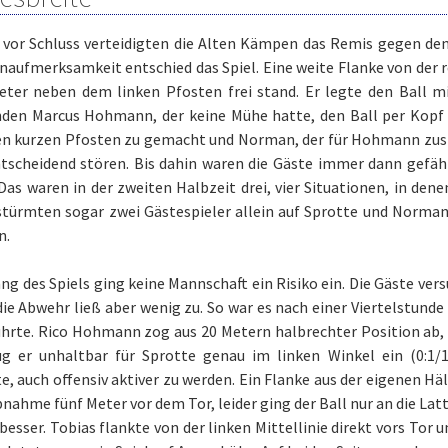
z vor Schluss verteidigten die Alten Kämpen das Remis gegen de
naufmerksamkeit entschied das Spiel. Eine weite Flanke von der r
eter neben dem linken Pfosten frei stand. Er legte den Ball 
den Marcus Hohmann, der keine Mühe hatte, den Ball per Kopf im
en kurzen Pfosten zu gemacht und Norman, der für Hohmann zus
ntscheidend stören. Bis dahin waren die Gäste immer dann gefä
Das waren in der zweiten Halbzeit drei, vier Situationen, in denen
stürmten sogar zwei Gästespieler allein auf Sprotte und Norman
n.
g des Spiels ging keine Mannschaft ein Risiko ein. Die Gäste ver
die Abwehr ließ aber wenig zu. So war es nach einer Viertelstunde
ührte. Rico Hohmann zog aus 20 Metern halbrechter Position ab,
ug er unhaltbar für Sprotte genau im linken Winkel ein (0:1/1
e, auch offensiv aktiver zu werden. Ein Flanke aus der eigenen Hä
nahme fünf Meter vor dem Tor, leider ging der Ball nur an die Lat
besser. Tobias flankte von der linken Mittellinie direkt vors Tor 