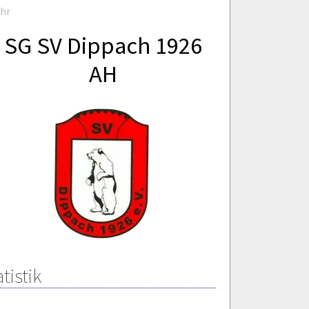
Uhr
SG SV Dippach 1926
AH
tistik