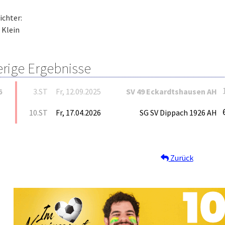
ichter:
Klein
erige Ergebnisse
6
3.ST
Fr, 12.09.2025
SV 49 Eckardtshausen AH
10.ST
Fr, 17.04.2026
SG SV Dippach 1926 AH
Zurück