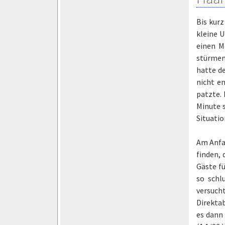
Bis kur
kleine U
einen M
stürmen
hatte d
nicht e
patzte. 
Minute 
Situatio
Am Anfan
finden, 
Gäste f
so schl
versucht
Direktab
es dann 