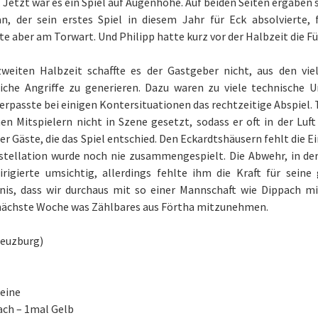
). Jetzt war es ein Spiel auf Augenhöhe. Auf beiden Seiten ergaben
an, der sein erstes Spiel in diesem Jahr für Eck absolvierte, 
te aber am Torwart. Und Philipp hatte kurz vor der Halbzeit die F
zweiten Halbzeit schaffte es der Gastgeber nicht, aus den vi
eiche Angriffe zu generieren. Dazu waren zu viele technische 
erpasste bei einigen Kontersituationen das rechtzeitige Abspiel. T
en Mitspielern nicht in Szene gesetzt, sodass er oft in der Lu
er Gäste, die das Spiel entschied. Den Eckardtshäusern fehlt die Ei
tellation wurde noch nie zusammengespielt. Die Abwehr, in der 
irigierte umsichtig, allerdings fehlte ihm die Kraft für sein
nis, dass wir durchaus mit so einer Mannschaft wie Dippach m
 nächste Woche was Zählbares aus Förtha mitzunehmen.
reuzburg)
keine
ach – 1mal Gelb