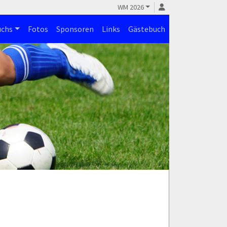
WM 2026
chs
Fotos
Sponsoren
Links
Gästebuch