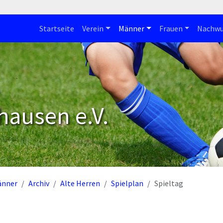
Startseite
Verein
Männer
Frauen
Nachwu
hausen e.V.
änner
Archiv
Alte Herren
Spielplan
Spieltag