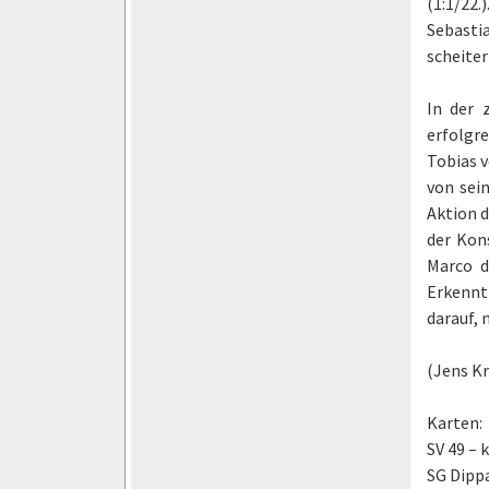
(1:1/22.
Sebasti
scheiter
In der 
erfolgr
Tobias v
von sein
Aktion d
der Kons
Marco d
Erkennt
darauf,
(Jens K
Karten:
SV 49 – 
SG Dipp