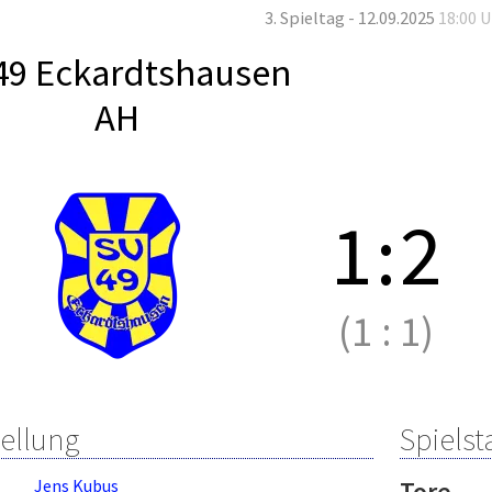
3. Spieltag - 12.09.2025
18:00 
49 Eckardtshausen
AH
1
:
2
(1
:
1)
tellung
Spielsta
Jens Kubus
Tore