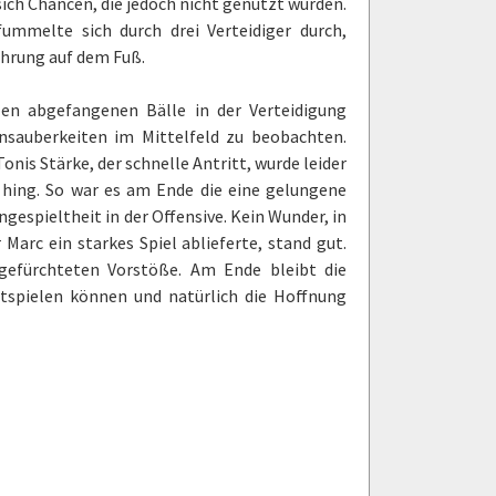
 sich Chancen, die jedoch nicht genutzt wurden.
fummelte sich durch drei Verteidiger durch,
ührung auf dem Fuß.
elen abgefangenen Bälle in der Verteidigung
Unsauberkeiten im Mittelfeld zu beobachten.
onis Stärke, der schnelle Antritt, wurde leider
ft hing. So war es am Ende die eine gelungene
ngespieltheit in der Offensive. Kein Wunder, in
Marc ein starkes Spiel ablieferte, stand gut.
e gefürchteten Vorstöße. Am Ende bleibt die
itspielen können und natürlich die Hoffnung