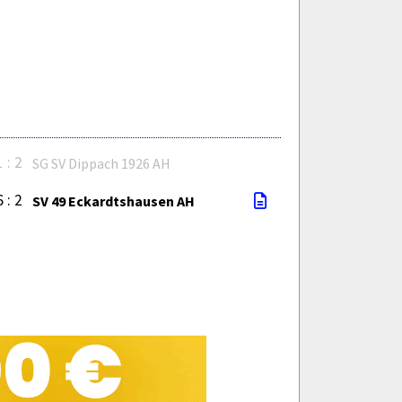
1 : 2
SG SV Dippach 1926 AH
6 : 2
SV 49 Eckardtshausen AH