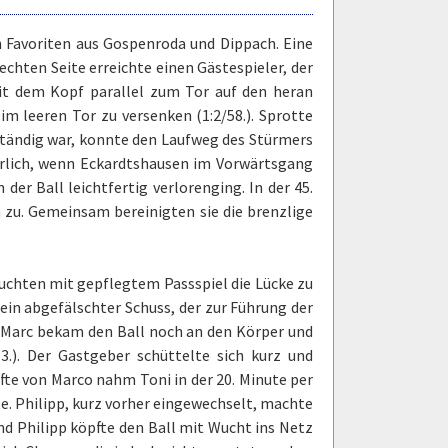
n Favoriten aus Gospenroda und Dippach. Eine
echten Seite erreichte einen Gästespieler, der
mit dem Kopf parallel zum Tor auf den heran
 leeren Tor zu versenken (1:2/58.). Sprotte
tändig war, konnte den Laufweg des Stürmers
hrlich, wenn Eckardtshausen im Vorwärtsgang
 der Ball leichtfertig verlorenging. In der 45.
 zu. Gemeinsam bereinigten sie die brenzlige
suchten mit gepflegtem Passspiel die Lücke zu
 ein abgefälschter Schuss, der zur Führung der
 Marc bekam den Ball noch an den Körper und
3.). Der Gastgeber schüttelte sich kurz und
lfte von Marco nahm Toni in der 20. Minute per
te. Philipp, kurz vorher eingewechselt, machte
und Philipp köpfte den Ball mit Wucht ins Netz