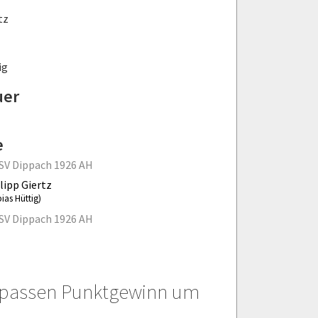
tz
ig
uer
e
SV Dippach 1926 AH
lipp Giertz
ias Hüttig)
SV Dippach 1926 AH
verpassen Punktgewinn um