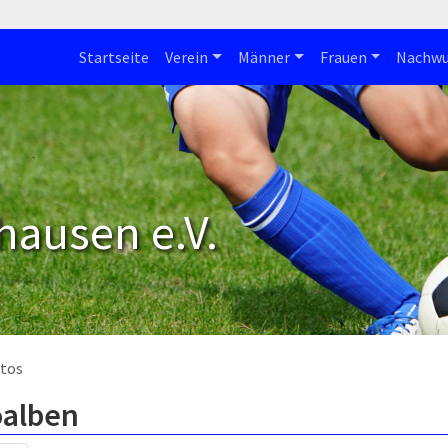
Startseite
Verein
Männer
Frauen
Nachwu
hausen e.V.
tos
oalben