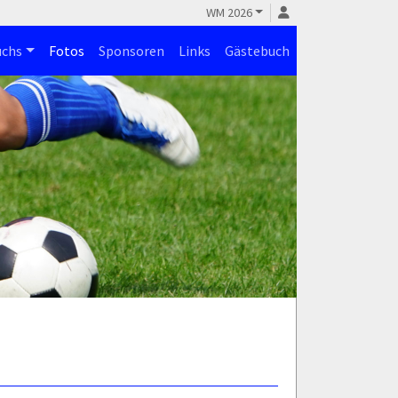
WM 2026
chs
Fotos
Sponsoren
Links
Gästebuch